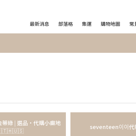
最新消息
部落格
集運
購物地圖
常
x 金蒂綠 | 選品·代購小癲地
seventeen이이
🇹🇭🇺🇸