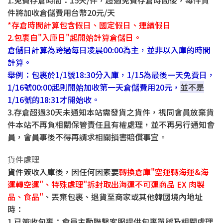
1.免費存倉時間：15天/件，超過免費存倉時間後，每件貨
件將加收倉儲費用台幣20元/天
*存倉時間計算包含假日、國定假日、連續假日
2.包裹自"入庫日"起開始計算倉儲日。
倉儲日計算為跨過每日凌晨00:00為主，並非以入庫的時間
計算。
舉例：包裹於1/1號18:30分入庫，1/15為最後一天免費日，
1/16號00:00起則開始加收第一天倉儲費用20元，
並不是
1/16號的18:31才開始收。
3.存倉超過30天未通知本站需發貨之貨件，視同會員放棄貨
件本站不再負相關保管責任且有權處理，並不再另行通知會
員，會員事後不得再請求相關損害賠償事宜。
貨件處理
貨件簽收入庫後，因任何因素要
轉換倉庫"空運轉海運&海
運轉空運"、特殊處理"拆封取出海運不可運商品 EX 肉製
品、食品"
、丟棄包裹、退貨至商家或其他韓國境內地址
時：
1.已簽收包裹：會員主動聯繫客服提供包裹單號及相關處理