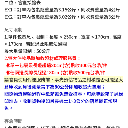
二位，會直接捨去
EX1：訂單內包裹總重量為3.15公斤，則收費重量為4公斤
EX2：訂單內包裹總重量為3.02公斤，則收費重量為3公斤
尺寸限制
1.
單件包裹
尺寸限制：長度 < 250cm . 寬度 < 170cm . 高度
< 170cm . 若超過此限無法通關
最大重量限制：50公斤
2.特大件物品將加收超材處理服務費：
◉
單一包裹最長邊超過80cm(含)酌收300元台幣/件
◉
任兩邊長總長超過180cm(含)酌收500元台幣/件
請會員使用代運服務前，事先預估物品之材積是否可能過大
倉庫收到貨後測量當下為80公分即加收超大費用；
國際物流運輸過程中紙箱難免遭受擠壓，可能導致箱子邊緣
凹進去，收到貨物後如最長邊±1~3公分的落差屬正常現
象。
存倉時間