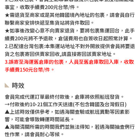
事宜，收取手續費200元台幣/件。
★需退貨至商家或是其他韓國境內地址的包裹，請會員自行
聯繫商家安排快遞至集貨站將貨件取回。
★如事後改變心意不向賣家退貨，要將包裹集運回台，此手
續費200元將不予退款，倉儲費用也自簽收日起照常計算。
2.已配達台灣包裹:本集運站地址不對外開放提供會員將要退
貨之包裹寄回供賣家回收,請直接寄回該賣家地址。
3.誤寄至海運舊倉庫的包裹，人員至舊倉庫取回入庫，收取
手續費150元台幣/件。
時效
會員完成代運訂單最終付款後，倉庫將依照船班發貨。
→付款後約10-21個工作天送達(不包含韓國及台灣假日)
▲上述時效僅供參考，如遇海關查驗或航班異動等因素影
響，可能會導致轉運時間延長。
▲海關清關所需的時間我們並無法得知，若遇海關抽查例行
性作業，請會員耐心等候。