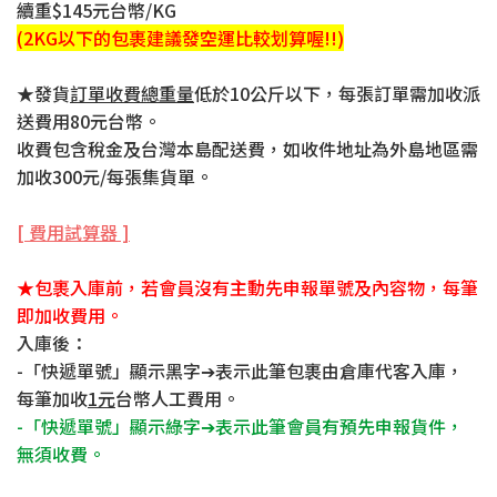
續重$145元台幣/KG
(2KG以下的包裹建議發空運比較划算喔!!)
★發貨
訂單收費總重量
低於10公斤以下，每張訂單需加收派
送費用80元台幣。
收費包含稅金及台灣本島配送費，如收件地址為外島地區需
加收300元/每張集貨單。
[ 費用試算器 ]
★包裹入庫前，若會員沒有主動先申報單號及內容物，每筆
即加收費用。
入庫後
：
-「快遞單號」顯示黑字
➔
表示此筆包裹由倉庫代客入庫，
每筆加收
1元
台幣人工費用。
-「快遞單號」顯示綠字➔表示此筆會員有預先申報貨件，
無須收費。