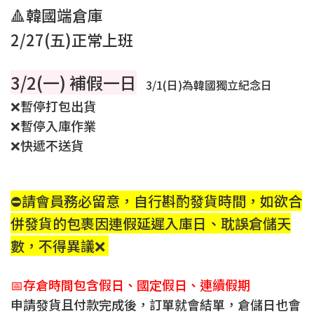
🔺韓國端倉庫
2/27(五)正常上班
3/2(一) 補假一日
3/1(日)為韓國獨立紀念日
❌暫停打包出貨
❌暫停入庫作業
❌快遞不送貨
⛔請會員務必留意，自行斟酌發貨時間，如欲合
併發貨的包裹因連假延遲入庫日、耽誤倉儲天
數，不得異議❌
📅存倉時間包含假日、國定假日、連續假期
申請發貨且付款完成後，訂單就會結單，倉儲日也會